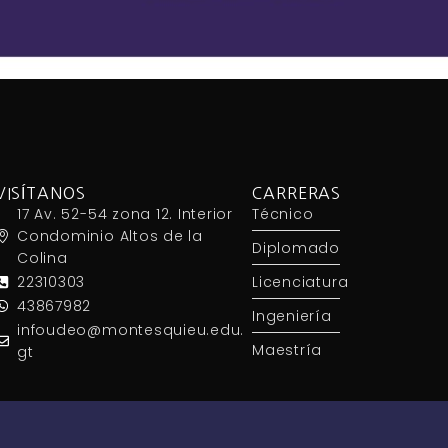
VISÍTANOS
CARRERAS
17 Av. 52-54 zona 12. Interior
Técnico
Condominio Altos de la
Diplomado
Colina
22310303
Licenciatura
43867982
Ingeniería
infoudeo@montesquieu.edu.
Maestría
gt