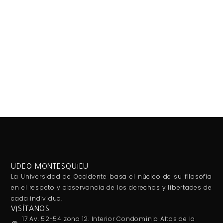
UDEO MONTESQUIEU
La Universidad de Occidente basa el núcleo de su filosofía
en el respeto y observancia de los derechos y libertades de
cada individuo.
VISÍTANOS
17 Av. 52-54 zona 12. Interior Condominio Altos de la